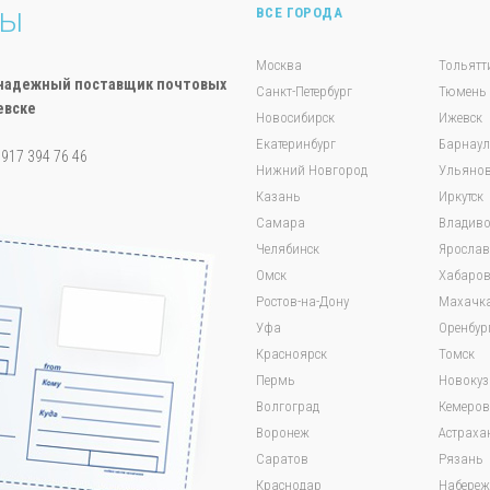
ты
ВСЕ ГОРОДА
Москва
Тольятт
ш надежный поставщик почтовых
Санкт-Петербург
Тюмень
евске
Новосибирск
Ижевск
Екатеринбург
Барнаул
7 917 394 76 46
Нижний Новгород
Ульянов
Казань
Иркутск
Самара
Владиво
Челябинск
Яросла
Омск
Хабаров
Ростов-на-Дону
Махачк
Уфа
Оренбур
Красноярск
Томск
Пермь
Новокуз
Волгоград
Кемеров
Воронеж
Астраха
Саратов
Рязань
Краснодар
Набереж