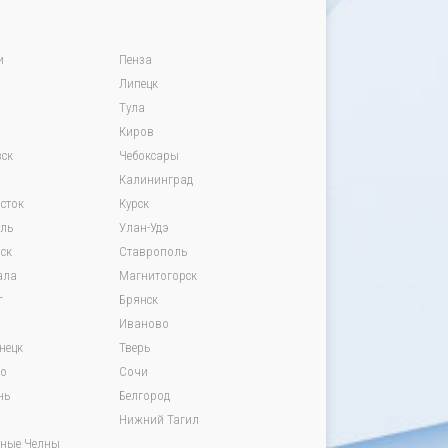
и
Пенза
Липецк
Тула
Киров
ск
Чебоксары
Калининград
сток
Курск
вль
Улан-Удэ
ск
Ставрополь
ала
Магнитогорск
г
Брянск
Иваново
нецк
Тверь
о
Сочи
нь
Белгород
Нижний Тагил
ные Челны